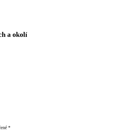
h a okolí
čené
*