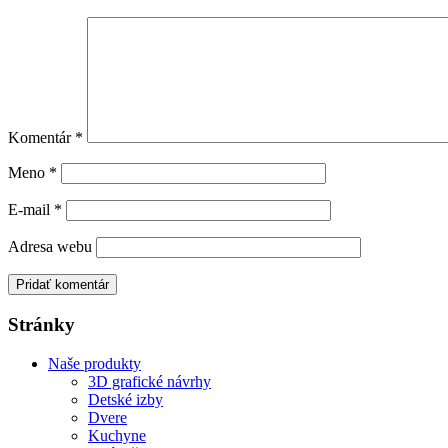
Komentár
*
Meno
*
E-mail
*
Adresa webu
Stránky
Naše produkty
3D grafické návrhy
Detské izby
Dvere
Kuchyne