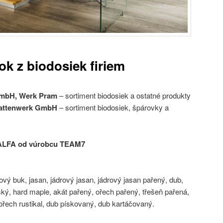
k z biodosiek firiem
mbH, Werk Pram
– sortiment biodosiek a ostatné produkty
attenwerk GmbH
– sortiment biodosiek, špárovky a
 ALFA od vúrobcu TEAM7
drový buk, jasan, jádrový jasan, jádrový jasan pařený, dub,
pský, hard maple, akát pařený, ořech pařený, třešeň pařená,
 ořech rustikal, dub pískovaný, dub kartáčovaný.