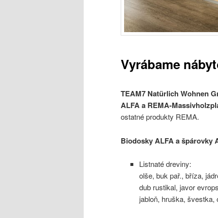
Vyrábame nábyto
TEAM7 Natürlich Wohnen G
ALFA a REMA-Massivholzpl
ostatné produkty REMA.
Biodosky ALFA a špárovky
Listnaté dreviny:
olše, buk pař., bříza, já
dub rustikal, javor evro
jabloň, hruška, švestka,