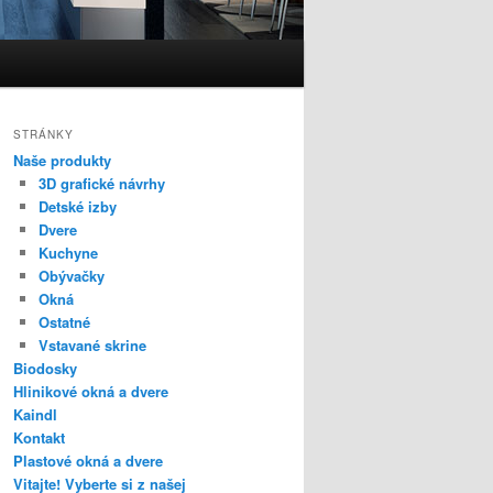
STRÁNKY
Naše produkty
3D grafické návrhy
Detské izby
Dvere
Kuchyne
Obývačky
Okná
Ostatné
Vstavané skrine
Biodosky
Hlinikové okná a dvere
Kaindl
Kontakt
Plastové okná a dvere
Vitajte! Vyberte si z našej