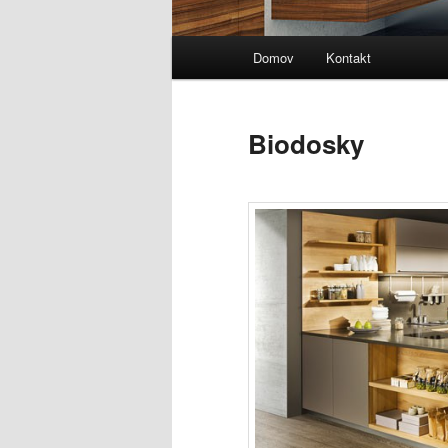
Hlavné
Domov
Kontakt
menu
Biodosky