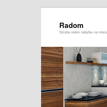
Preskočiť
na
primárny
Radom
obsah
Výroba nielen nábytku na mieru 